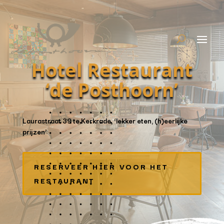
Hotel Restaurant
‘de Posthoorn’
Laurastraat 39 te Kerkrade, ‘lekker eten, (h)eerlijke
prijzen’
RESERVEER HIER VOOR HET
RESTAURANT