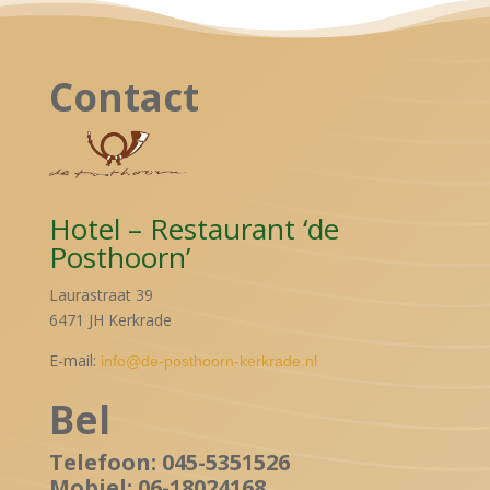
Contact
Hotel – Restaurant ‘de
Posthoorn’
Laurastraat 39
6471 JH Kerkrade
E-mail:
info@de-posthoorn-kerkrade.nl
Bel
Telefoon: 045-5351526
Mobiel: 06-18024168