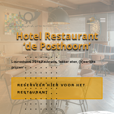
Hotel Restaurant
‘de Posthoorn’
Laurastraat 39 te Kerkrade, ‘lekker eten, (h)eerlijke
prijzen’
RESERVEER HIER VOOR HET
RESTAURANT