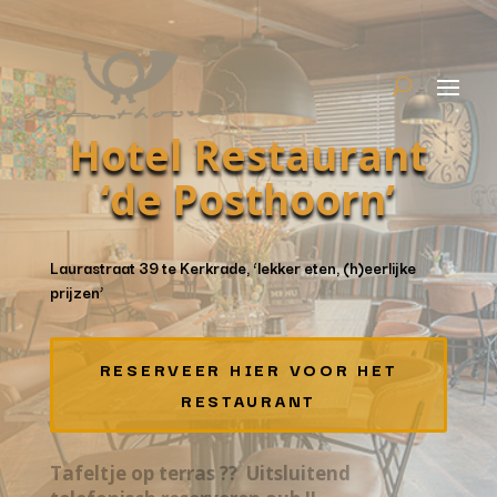
Hotel Restaurant
‘de Posthoorn’
Laurastraat 39 te Kerkrade, ‘lekker eten, (h)eerlijke
prijzen’
RESERVEER HIER VOOR HET
RESTAURANT
Tafeltje op
terras
?? Uitsluitend